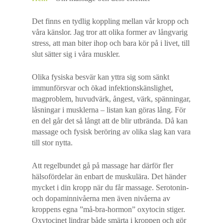
Det finns en tydlig koppling mellan vår kropp och
våra känslor. Jag tror att olika former av långvarig
stress, att man biter ihop och bara kör på i livet, till
slut sätter sig i våra muskler.
Olika fysiska besvär kan yttra sig som sänkt
immunförsvar och ökad infektionskänslighet,
magproblem, huvudvärk, ångest, värk, spänningar,
låsningar i musklerna – listan kan göras lång. För
en del går det så långt att de blir utbrända. Då kan
massage och fysisk beröring av olika slag kan vara
till stor nytta.
Att regelbundet gå på massage har därför fler
hälsofördelar än enbart de muskulära. Det händer
mycket i din kropp när du får massage. Serotonin-
och dopaminnivåerna men även nivåerna av
kroppens egna ”må-bra-hormon” oxytocin stiger.
Oxytocinet lindrar både smärta i kroppen och gör