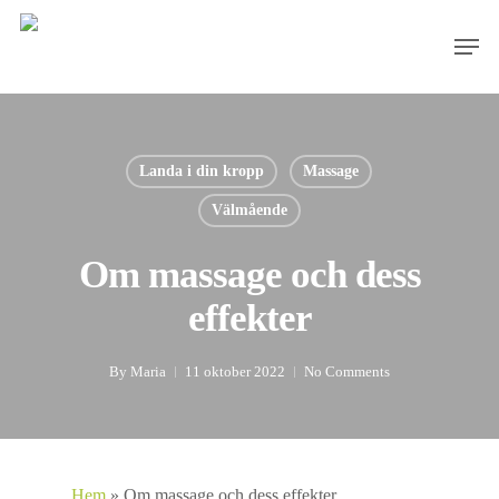
Skip
Men
to
main
content
Landa i din kropp
Massage
Välmående
Om massage och dess
effekter
By
Maria
11 oktober 2022
No Comments
Hem
»
Om massage och dess effekter